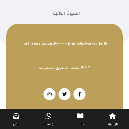
السيرة الذاتية
info@silver-butterfly-٣٣٩٢٣٤.hostingersite.com
© ٢٠٢١ جميع الحقوق محفوظة
الرئيسية
كتب
واتسآب
اتصل