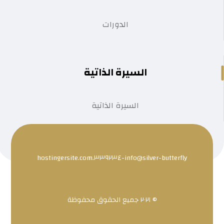
الدورات
السيرة الذاتية
السيرة الذاتية
info@silver-butterfly-٣٣٩٢٣٤.hostingersite.com
© ٢٠٢١ جميع الحقوق محفوظة