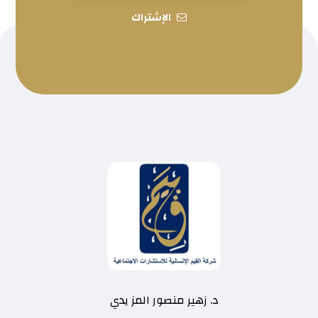
الإشتراك
د. زهير منصور المز يدي