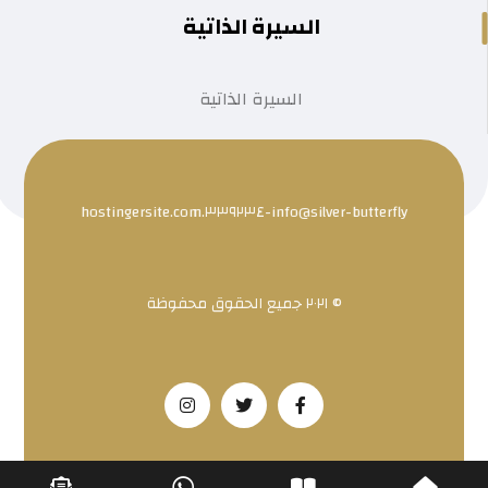
السيرة الذاتية
السيرة الذاتية
info@silver-butterfly-٣٣٩٢٣٤.hostingersite.com
© ٢٠٢١ جميع الحقوق محفوظة