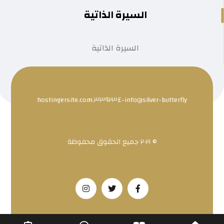
السيرة الذاتية
السيرة الذاتية
info@silver-butterfly-٣٣٩٢٣٤.hostingersite.com
© ٢٠٢١ جميع الحقوق محفوظة