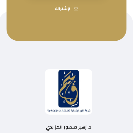
الإشتراك
د. زهير منصور المز يدي