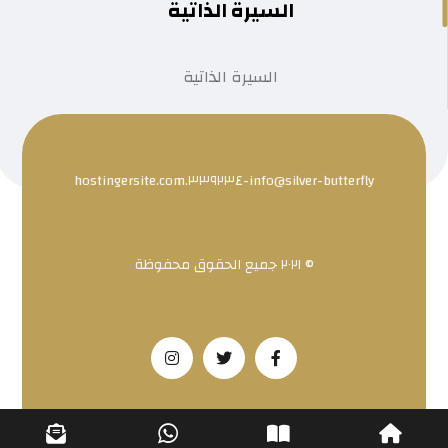
السيرة الذاتية
السيرة الذاتية
info@silver-butterfly-٣٣٩٢٣٤.hostingersite.com
© ٢٠٢١ جميع الحقوق محفوظة