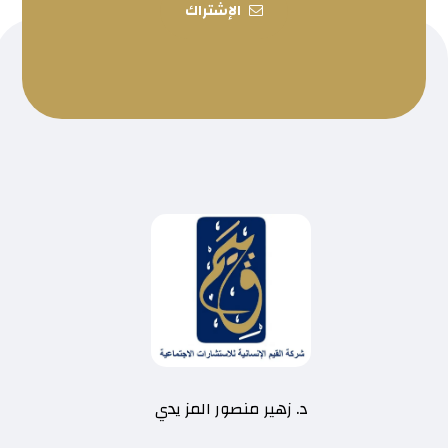
الإشتراك
د. زهير منصور المز يدي