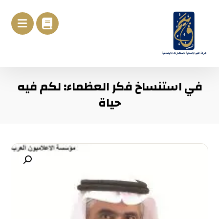
في استنساخ فكر العظماء: لكم فيه
حياة