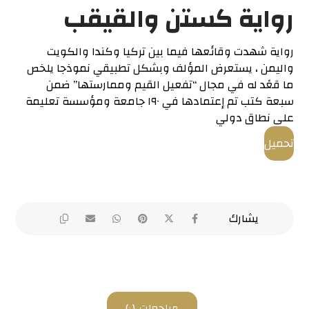
رواية كستن والقيقب
رواية شهدت وقائعها فيما بين تركيا وكندا والكويت
واليمن ، يستعرض المؤلف وبشكل تطبيقي نموذجا يلخص
ما قعًد له في مجال “تفعيل القيم وممارستها” ضمن
سبعة كتب تم إعتمادها في ١٩٠ جامعة ومؤسسة تعليمة
على نطاق دولي
تحميل
مراجعات (٠)