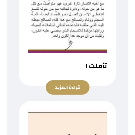
تأملت ١
قراءة المزيد