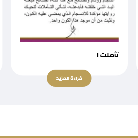
تأملت ١
قراءة المزيد