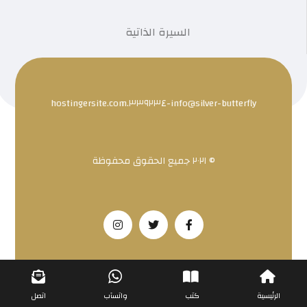
السيرة الذاتية
info@silver-butterfly-٣٣٩٢٣٤.hostingersite.com
© ٢٠٢١ جميع الحقوق محفوظة
الرئيسية
كتب
واتسآب
اتصل