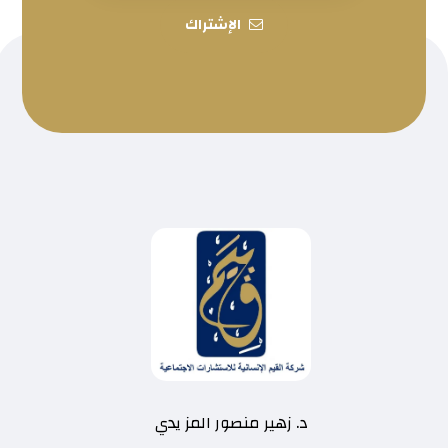
الإشتراك
د. زهير منصور المز يدي