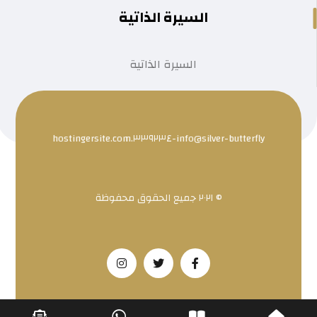
السيرة الذاتية
السيرة الذاتية
info@silver-butterfly-٣٣٩٢٣٤.hostingersite.com
© ٢٠٢١ جميع الحقوق محفوظة