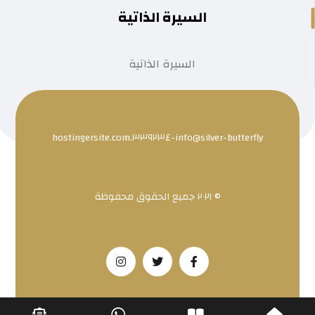
السيرة الذاتية
السيرة الذاتية
info@silver-butterfly-٣٣٩٢٣٤.hostingersite.com
© ٢٠٢١ جميع الحقوق محفوظة