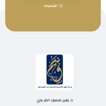
الإشتراك
د. زهير منصور المز يدي