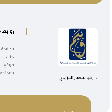
روابط 
الصفحة ا
كتب
موقع الم
المجتمع
د. زهير منصور المز يدي