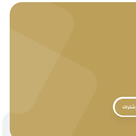
إشتراك